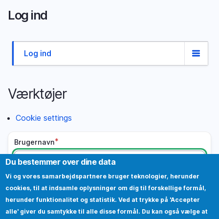
Gå
Log ind
til
hovedindhold
Log ind
Primære
faneblade
Værktøjer
Cookie settings
Brugernavn
Du bestemmer over dine data
Adgangskode
Vi og vores samarbejdspartnere bruger teknologier, herunder
cookies, til at indsamle oplysninger om dig til forskellige formål,
herunder funktionalitet og statistik. Ved at trykke på 'Accepter
Tryk her for at logge ind
alle' giver du samtykke til alle disse formål. Du kan også vælge at